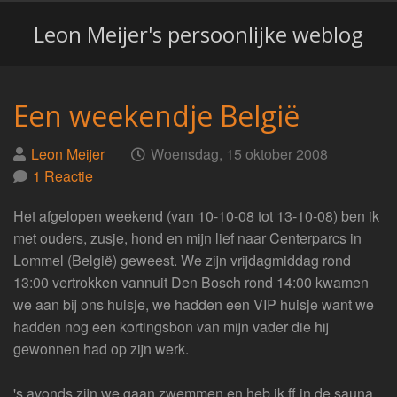
Leon Meijer's persoonlijke weblog
Een weekendje België
Geplaatst
op
Leon Meijer
Woensdag, 15 oktober 2008
door
1 Reactie
Het afgelopen weekend (van 10-10-08 tot 13-10-08) ben ik
met ouders, zusje, hond en mijn lief naar Centerparcs in
Lommel (België) geweest. We zijn vrijdagmiddag rond
13:00 vertrokken vannuit Den Bosch rond 14:00 kwamen
we aan bij ons huisje, we hadden een VIP huisje want we
hadden nog een kortingsbon van mijn vader die hij
gewonnen had op zijn werk.
's avonds zijn we gaan zwemmen en heb ik ff in de sauna