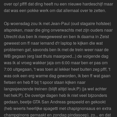
over op! pffff dat ding heeft nu een nieuwe hardeschijf maar
dat was een pokke werk om dat allemaal over te zetten.
Op woensdag zou ik met Jean-Paul (oud stagaire hofstee)
afspreken, maar die ging onverwachts met zijn ouders naar
Utrecht dus ben ik meegeweest en ben ik daarna in Zeist
geweest om ff naar iemand d'r laptop te kijken die wat
problemen gaf, savonds ben ik met de trein weer naar de
WB gegaan (erg laat thuis maargoed...) de volgende dag
was ik al vroeg wakker jaja om 6:00 maar ben er pas om
7:00 uitgegaan, 't was toen al lekker heet buiten zeg pfff, 't
was ook een erg warme dag geworden, ik ben ff wat gaan
fietsen en heb ff bij 't spoor staan kijken naar
langssjeezende treinen (blijft altijd leuk:P) (ja wel achter
het hek:P). De overige dagen heb ik niet veel bijzonders
gedaan, beetje GTA San Andreas gespeeld en gekookt
(heb weeris heerlijke spagetti met chapignonsaus en extra
champginons gemaakt en zondag pindasoep). zo... en dat