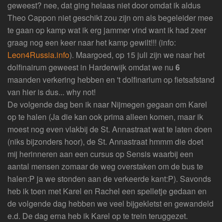
geweest? nee, dat ging helaas niet door omdat ik aldus
Theo Cappon niet geschikt zou zijn om als begeleider mee
te gaan op kamp wat ik erg jammer vind want ik had zeer
graag nog een keer naar het kamp gewilt!!! (info:
Leon4Russia.info
). Maargoed, op 15 juli zijn we naar het
dolfinairum geweest in Harderwijk omdat we nu
6
maanden verkering hebben en 't dolfinarium op fietsafstand
van hier is dus... why not!
De volgende dag ben ik naar Nijmegen gegaan om Karel
op te halen (Ja die kan ook prima alleen komen, maar ik
moest nog even vlakbij de St. Annastraat wat te laten doen
(niks bijzonders hoor), de St. Annastraat hmmm die doet
mij herinneren aan een cursus op Sensis waarbij een
aantal mensen zomaar de weg overstaken om de bus te
halen:P ja we stonden aan de verkeerde kant:P). Savonds
heb ik toen met Karel en Rachel een spelletje gedaan en
de volgende dag hebben we veel bijgekletst en gewandeld
e.d. De dag erna heb ik Karel op te trein teruggezet.