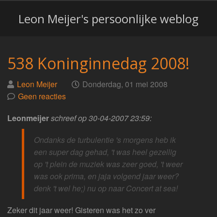
Leon Meijer's persoonlijke weblog
538 Koninginnedag 2008!
Geplaatst
op
Leon Meijer
Donderdag, 01 mei 2008
door
Geen reacties
Leonmeijer
schreef op 30-04-2007 23:59:
Ondanks de turbulentie 's morgens heb ik
een super dag gehad, 't was heel gezellig
op 't plein de muziek was zeer goed, 't weer
was ook prima, en jaja volgend jaar weer?
denk 't wel he;) nu op naar Concert at sea!
Zeker dit jaar weer! Gisteren was het zo ver