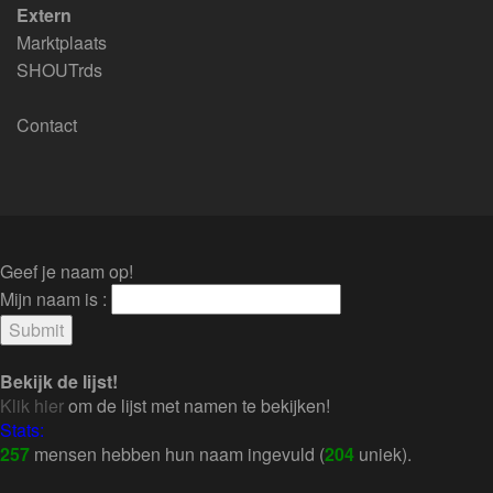
Extern
Marktplaats
SHOUTrds
Contact
Geef je naam op!
Mijn naam is :
Bekijk de lijst!
Klik hier
om de lijst met namen te bekijken!
Stats:
257
mensen hebben hun naam ingevuld (
204
uniek).