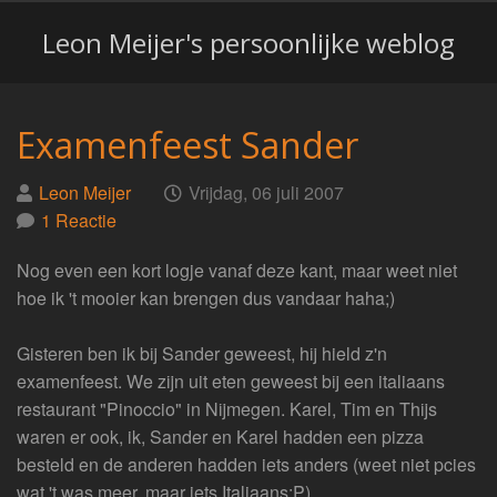
Leon Meijer's persoonlijke weblog
Examenfeest Sander
Geplaatst
op
Leon Meijer
Vrijdag, 06 juli 2007
door
1 Reactie
Nog even een kort logje vanaf deze kant, maar weet niet
hoe ik 't mooier kan brengen dus vandaar haha;)
Gisteren ben ik bij Sander geweest, hij hield z'n
examenfeest. We zijn uit eten geweest bij een italiaans
restaurant "Pinoccio" in Nijmegen. Karel, Tim en Thijs
waren er ook, ik, Sander en Karel hadden een pizza
besteld en de anderen hadden iets anders (weet niet pcies
wat 't was meer, maar iets Italiaans:P).