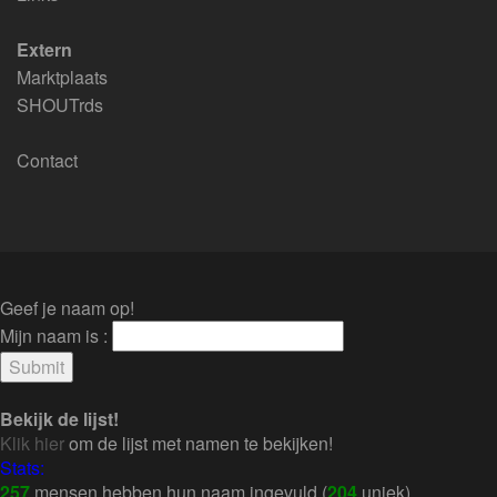
Extern
Marktplaats
SHOUTrds
Contact
Geef je naam op!
Mijn naam is :
Bekijk de lijst!
Klik hier
om de lijst met namen te bekijken!
Stats:
257
mensen hebben hun naam ingevuld (
204
uniek).