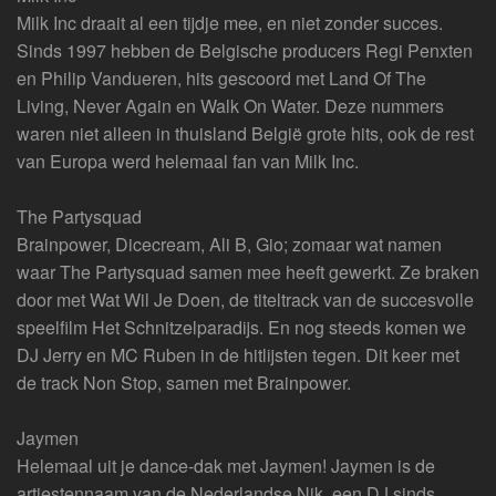
Milk Inc draait al een tijdje mee, en niet zonder succes.
Sinds 1997 hebben de Belgische producers Regi Penxten
en Philip Vandueren, hits gescoord met Land Of The
Living, Never Again en Walk On Water. Deze nummers
waren niet alleen in thuisland België grote hits, ook de rest
van Europa werd helemaal fan van Milk Inc.
The Partysquad
Brainpower, Dicecream, Ali B, Gio; zomaar wat namen
waar The Partysquad samen mee heeft gewerkt. Ze braken
door met Wat Wil Je Doen, de titeltrack van de succesvolle
speelfilm Het Schnitzelparadijs. En nog steeds komen we
DJ Jerry en MC Ruben in de hitlijsten tegen. Dit keer met
de track Non Stop, samen met Brainpower.
Jaymen
Helemaal uit je dance-dak met Jaymen! Jaymen is de
artiestennaam van de Nederlandse Nik, een DJ sinds