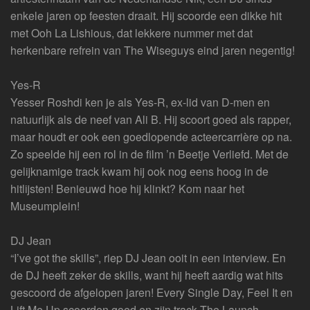
enkele jaren op feesten draait. Hij scoorde een dikke hit
met Ooh La Lishious, dat lekkere nummer met dat
herkenbare refrein van The Wiseguys eind jaren negentig!
Yes-R
Yesser Roshdi ken je als Yes-R, ex-lid van D-men en
natuurlijk als de neef van Ali B. Hij scoort goed als rapper,
maar houdt er ook een goedlopende acteercarrière op na.
Zo speelde hij een rol in de film ’n Beetje Verliefd. Met de
gelijknamige track kwam hij ook nog eens hoog in de
hitlijsten! Benieuwd hoe hij klinkt? Kom naar het
Museumplein!
DJ Jean
“I’ve got the skills”, riep DJ Jean ooit in een interview. En
de DJ heeft zeker de skills, want hij heeft aardig wat hits
gescoord de afgelopen jaren! Every Single Day, Feel It en
Lift Me Up scoorden goed en zijn track The Launch