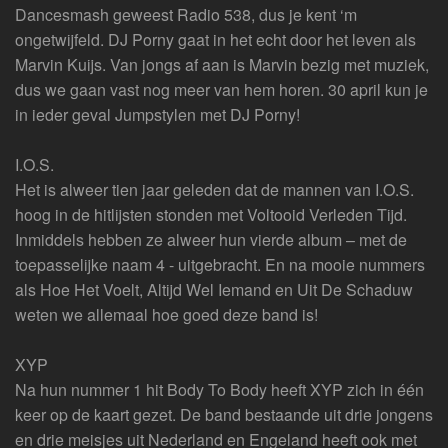
Dancesmash geweest Radio 538, dus je kent ‘m
ongetwijfeld. DJ Porny gaat in het echt door het leven als
Marvin Kuijs. Van jongs af aan is Marvin bezig met muziek,
dus we gaan vast nog meer van hem horen. 30 april kun je
in ieder geval Jumpstylen met DJ Porny!
I.O.S.
Het is alweer tien jaar geleden dat de mannen van I.O.S.
hoog in de hitlijsten stonden met Voltooid Verleden Tijd.
Inmiddels hebben ze alweer hun vierde album – met de
toepasselijke naam 4 - uitgebracht. En na mooie nummers
als Hoe Het Voelt, Altijd Wel Iemand en Uit De Schaduw
weten we allemaal hoe goed deze band is!
XYP
Na hun nummer 1 hit Body To Body heeft XYP zich in één
keer op de kaart gezet. De band bestaande uit drie jongens
en drie meisjes uit Nederland en Engeland heeft ook met