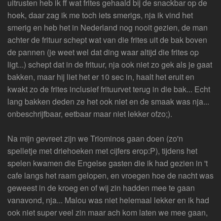
uitrusten heb ik ff wat frites gehaald bij de snackbar op de
hoek, daar zag ik me toch iets smerigs, nja ik vind het
smerig en heb het in Nederland nog nooit gezien, de man
achter de frituur schept wat van die frites uit de bak boven
de pannen (je weet wel dat ding waar altijd die frites op
ligt...) schept dat in de frituur, nja ook niet zo gek als je gaat
bakken, maar hij liet het er 10 sec in, haalt het eruit en
kwakt zo de frites inclusief frituurvet terug in die bak... Echt
lang bakken deden ze het ook niet en de smaak was nja...
onbeschrijfbaar, eetbaar maar niet lekker ofzo;).
Na mijn gevreet zijn we Triominos gaan doen (zo'n
spelletje met driehoeken met cijfers erop:P), tijdens het
spelen kwamen die Engelse gasten die ik had gezien in 't
cafe langs het raam gelopen, en vroegen hoe de nacht was
geweest in de kroeg en of wij zin hadden mee te gaan
vanavond, nja... Malou was niet helemaal lekker en ik had
ook niet super veel zin maar ach kom laten we mee gaan,