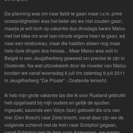
De planning was om naar Italië te gaan maar i.v.m. prive
omstandigheden was het beter als we niet zouden gaan,
maarja je wilt toch op vakantie dus dinsdags kwam Malou
met het idee om snel last-minute ergens heen te gaan, wij
naar een reisbureau, maar die hadden alleen nog maar
hele dure dingen dus helaas... Maar Malou was ooit in
België in een Jeugdherberg geweest om precies te zijn in
Oostende. Na wat uitzoekwerk door de moeder van Malou
konden we vanaf woensdag 6 juli t/m zaterdag 9 juli 2011
in Jeugdherberg "De Ploate" - Oostende terrecht.
Ik heb mijn grote vakantie tas die ik voor Rusland gebruikt
heb opgehaald bij mijn ouders en gelijk de spullen
ingepakt, savonds een Valys (taxi) geboekt die ons van
hier (Den Bosch) naar Zeist bracht, vanaf daar zijn we de
volgende ochtend met de trein naar Schiphol gegaan,
vanaf Schiphol met de trein naar Antwerpen, we wisten