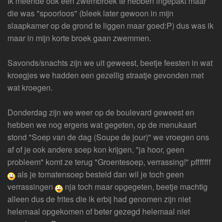
Ik meende ook een zwembroek te hebben ingepakt maar
die was "spoorloos" (bleek later gewoon in mijn
slaapkamer op de grond te liggen maar goed:P) dus was ik
maar in mijn korte broek gaan zwemmen.
Savonds/snachts zijn we uit geweest, beetje feesten in wat
kroegjes we hadden een gezellig straatje gevonden met
wat kroegen.
Donderdag zijn we weer op de boulevard geweest en
hebben we nog ergens wat gegeten, op de menukaart
stond "Soep van de dag (Soupe de jour)" we vroegen ons
af of je ook andere soep kon krijgen, "ja hoor, geen
probleem" komt ze terug "Groentesoep, verrassing!" pfffffff
als je tomatensoep besteld dan wil je toch geen
verrassingen
nja toch maar opgegeten, beetje machtig
alleen dus de frites die ik erbij had genomen zijn niet
helemaal opgekomen of beter gezegd helemaal niet