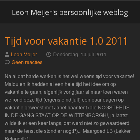
Leon Meijer's persoonlijke weblog
Tijd voor vakantie 1.0 2011
Geplaatst
op
Leon Meijer
Donderdag, 14 juli 2011
door
Geen reacties
Na al dat harde werken is het wel weeris tijd voor vakantie!
Malou en ik hadden al een hele tijd het idee om op
vakantie te gaan, eigenlijk vorig jaar al maar toen waren
we rond deze tijd (ergens eind juli) een paar dagen op
vakantie geweest met Janet haar tent (die NOGSTEEDS
IN DE GANG STAAT OP DE WITTENBORGH!, ja laatst
wilde ik er een keer langs, dat werd niet zo gewaardeerd
maar de tenst die stond er nog:P)... Maargoed LB (Lekker
Belangrijk)!