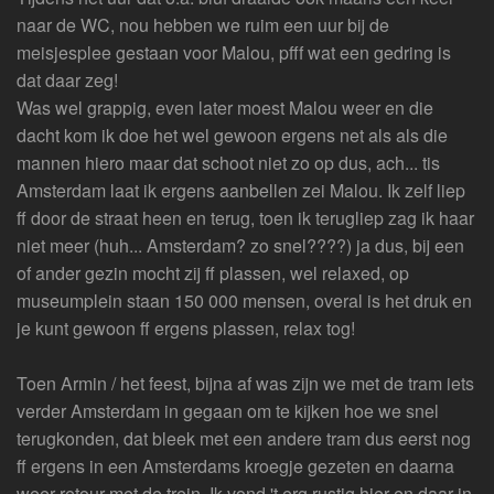
naar de WC, nou hebben we ruim een uur bij de
meisjesplee gestaan voor Malou, pfff wat een gedring is
dat daar zeg!
Was wel grappig, even later moest Malou weer en die
dacht kom ik doe het wel gewoon ergens net als als die
mannen hiero maar dat schoot niet zo op dus, ach... tis
Amsterdam laat ik ergens aanbellen zei Malou. Ik zelf liep
ff door de straat heen en terug, toen ik terugliep zag ik haar
niet meer (huh... Amsterdam? zo snel????) ja dus, bij een
of ander gezin mocht zij ff plassen, wel relaxed, op
museumplein staan 150 000 mensen, overal is het druk en
je kunt gewoon ff ergens plassen, relax tog!
Toen Armin / het feest, bijna af was zijn we met de tram iets
verder Amsterdam in gegaan om te kijken hoe we snel
terugkonden, dat bleek met een andere tram dus eerst nog
ff ergens in een Amsterdams kroegje gezeten en daarna
weer retour met de trein. Ik vond 't erg rustig hier en daar in