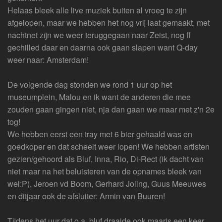
Helaas bleek alle live muziek buiten al vroeg te zijn
afgelopen, maar we hebben het nog vrij laat gemaakt, met
nachtnet zijn we weer teruggegaan naar Zeist, nog ff
gechilled daar en daarna ook gaan slapen want Q-day
weer naar: Amsterdam!
De volgende dag stonden we rond 1 uur op het
museumplein, Malou en ik want de anderen die mee
zouden gaan gingen niet, nja dan gaan we maar met z'n 2e
tog!
We hebben eerst een tray met 6 bier gehaald was en
goedkoper en dat scheelt weer lopen! We hebben artisten
gezien/gehoord als Bluf, Inna, Rio, Di-Rect (ik dacht van
niet maar na het beluisteren van de opnames bleek van
wel:P), Jeroen vd Boom, Gerhard Joling, Guus Meeuwes
en ditjaar ook de afsluiter: Armin van Buuren!
Tijdens het uur dat o.a. bluf draaide ook maaris een keer