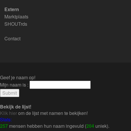
Extern
Marktplaats
SHOUTrds
Contact
Geef je naam op!
Mijn naam is :
Bekijk de lijst!
Klik hier
om de lijst met namen te bekijken!
Stats:
257
mensen hebben hun naam ingevuld (
204
uniek).