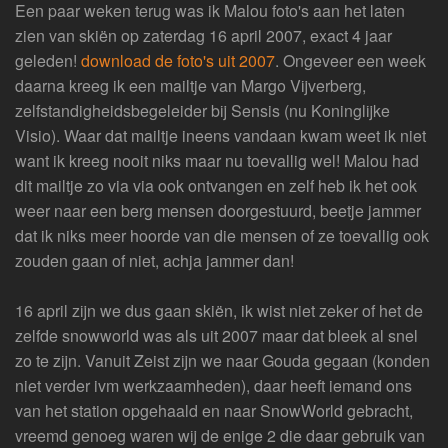
Een paar weken terug was ik Malou foto's aan het laten
zien van skiën op zaterdag 16 april 2007, exact 4 jaar
geleden!
download de foto's uit 2007
. Ongeveer een week
daarna kreeg ik een mailtje van Margo Vijverberg,
zelfstandigheidsbegeleider bij Sensis (nu Koninglijke
Visio). Waar dat mailtje ineens vandaan kwam weet ik niet
want ik kreeg nooit niks maar nu toevallig wel! Malou had
dit mailtje zo via via ook ontvangen en zelf heb ik het ook
weer naar een berg mensen doorgestuurd, beetje jammer
dat ik niks meer hoorde van die mensen of ze toevallig ook
zouden gaan of niet, achja jammer dan!
16 april zijn we dus gaan skiën, ik wist niet zeker of het de
zelfde snowworld was als uit 2007 maar dat bleek al snel
zo te zijn. Vanuit Zeist zijn we naar Gouda gegaan (konden
niet verder ivm werkzaamheden), daar heeft iemand ons
van het station opgehaald en naar SnowWorld gebracht,
vreemd genoeg waren wij de enige 2 die daar gebruik van