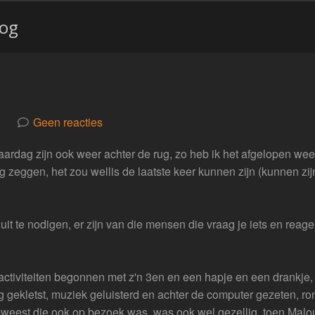
log
Geen reacties
erjaardag zijn ook weer achter de rug, zo heb ik het afgelopen w
ng zeggen, het zou wellis de laatste keer kunnen zijn (kunnen zi
 te nodigen, er zijn van die mensen die vraag je iets en reag
 activiteiten begonnen met z'n 3en en een hapje en een drankje
 gekletst, muziek geluisterd en achter de computer gezeten, r
geweest die ook op bezoek was, was ook wel gezellig, toen Malo