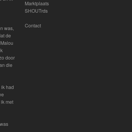
Marktplaats
SHOUTrds
Contact
ten was,
dat de
t Malou
ek
fzo door
an die
 ik had
we
 ik met
 was