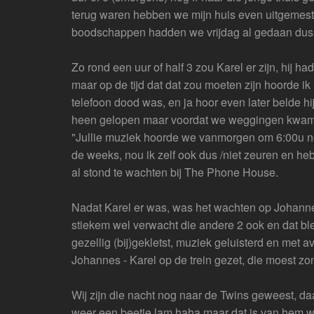
terug waren hebben we mijn huis even uitgemest,
boodschappen hadden we vrijdag al gedaan dus 
Zo rond een uur of half 3 zou Karel er zijn, hij had
maar op de tijd dat dat zou moeten zijn hoorde ik
telefoon dood was, en ja hoor even later belde hi
heen gelopen maar voordat we weggingen kwame
"Jullie muziek hoorde we vanmorgen om 6:00u nog"
de weeks, nou ik zelf ook dus /niet zeuren en he
al stond te wachten bij The Phone House.
Nadat Karel er was, was het wachten op Johanne
stiekem wel verwacht die andere 2 ook en dat bl
gezellig (bij)gekletst, muziek geluisterd en met 
Johannes - Karel op de trein gezet, die moest z
Wij zijn die nacht nog naar de Twins geweest, d
weer een beetje lam haha maar dat is van hem w