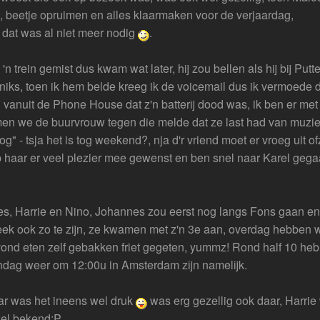
 beetje opruimen en alles klaarmaken voor de verjaardag,
dat was al niet meer nodig
.
 'n trein gemist dus kwam wat later, hij zou bellen als hij bij Put
 niks, toen ik hem belde kreeg ik de voicemail dus ik vermoede 
j vanuit de Phone House dat z'n batterij dood was, ik ben er me
n we de buurvrouw tegen die melde dat ze last had van muzi
 - tsja het is tog weekend?, nja d'r vriend moet er vroeg uit o
b haar er veel plezier mee gewenst en ben snel naar Karel gega
s, Harrie en Nino, Johannes zou eerst nog langs Fons gaan en
eek ook zo te zijn, ze kwamen met z'n 3e aan, overdag hebben 
avond eten zelf gebakken friet gegeten, yummz! Rond half 10 heb
ondag weer om 12:00u in Amsterdam zijn namelijk.
aar was het ineens wel druk
was erg gezellig ook daar, Harrie
el bekend:P.