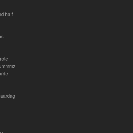
d half
as.
rote
" yummmz
rrie
jaardag
er