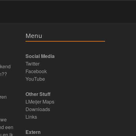
Menu
Social Media
Twitter
eekend
Facebook
jn??
YouTube
Other Stuff
eren
LMeijer Maps
Downloads
Links
, we
ond een
Extern
u en ik