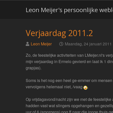
Leon Meijer's persoonlijke web
Verjaardag 2011.2
Geplaatst
op
Leon Meijer
Maandag, 24 januari 2011
door
Zo, de feestelijke activiteiten van LMeijer.nl's v
mijn verjaardag in Ermelo gevierd en laat ik 1 di
grapjas).
Soms is het nog een heel ge-emmer om mensen uit
vervolgens helemaal niet, /vaag
.
Op vrijdagavond/nacht zijn we met de feestelijke
hadden vast wat slingers opgehangen en gezellig
uur of 6 (smorgens) nog ff naar die jonge thuis 