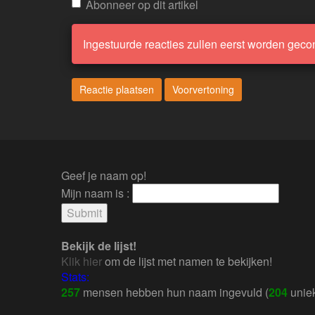
Abonneer op dit artikel
Ingestuurde reacties zullen eerst worden geco
Geef je naam op!
Mijn naam is :
Bekijk de lijst!
Klik hier
om de lijst met namen te bekijken!
Stats:
257
mensen hebben hun naam ingevuld (
204
uniek