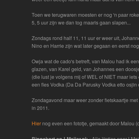
Toen we terugwaren moesten er nog 'n paar roken
5, 5 uur zijn we dan tog maaris gaan slapen...
Zondags rond half 11, 11 uur er weer uit, Johanne
Nino en Harrie zijn wat later gegaan en eerst nog
Owja wat de cado's betreft, van Malou had ik een
glazen, van Karel geld, van Johannes een doosj
(die lust je volgens mij of WEL of NIET maar iets
een fles Vodka (Da Da Parusky Vodka etto osjin c
Zondagavond maar weer zonder fietskaartje met 
in 2011.
Hier
nog even een fototje, gemaakt door Malou (di
Binnekort op LMeijer.nl:
~Alle lijntjes naar LMei