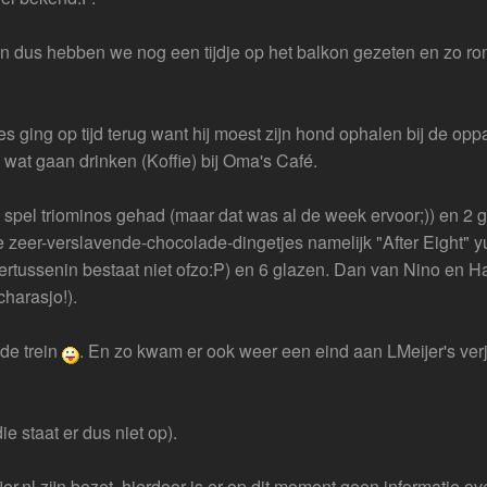
 dus hebben we nog een tijdje op het balkon gezeten en zo ron
s ging op tijd terug want hij moest zijn hond ophalen bij de opp
 wat gaan drinken (Koffie) bij Oma's Café.
 spel triominos gehad (maar dat was al de week ervoor;)) en 2 g
e zeer-verslavende-chocolade-dingetjes namelijk "After Eight
 ertussenin bestaat niet ofzo:P) en 6 glazen. Dan van Nino en Ha
harasjo!).
de trein
. En zo kwam er ook weer een eind aan LMeijer's ver
e staat er dus niet op).
jer.nl zijn bezet, hierdoor is er op dit moment geen informatie ov