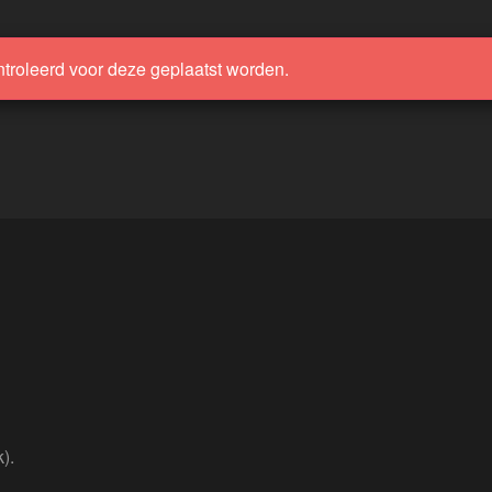
ntroleerd voor deze geplaatst worden.
).