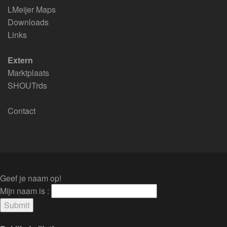
LMeijer Maps
Downloads
Links
Extern
Marktplaats
SHOUTrds
Contact
Geef je naam op!
Mijn naam is :