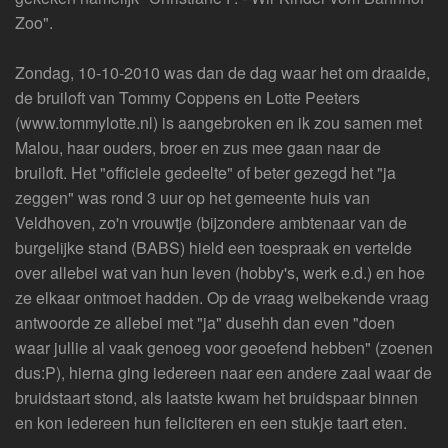
Zoo".
Zondag, 10-10-2010 was dan de dag waar het om draaide,
de bruiloft van Tommy Coppens en Lotte Peeters
(www.tommylotte.nl) is aangebroken en ik zou samen met
Malou, haar ouders, broer en zus mee gaan naar de
bruiloft. Het "officiele gedeelte" of beter gezegd het "ja
zeggen" was rond 3 uur op het gemeente huis van
Veldhoven, zo'n vrouwtje (bijzondere ambtenaar van de
burgelijke stand (BABS) hield een toespraak en vertelde
over allebei wat van hun leven (hobby's, werk e.d.) en hoe
ze elkaar ontmoet hadden. Op de vraag welbekende vraag
antwoorde ze allebei met "ja" dusehh dan even "doen
waar jullie al vaak genoeg voor geoefend hebben" (zoenen
dus:P), hierna ging iedereen naar een andere zaal waar de
bruidstaart stond, als laatste kwam het bruidspaar binnen
en kon iedereen hun feliciteren en een stukje taart eten.