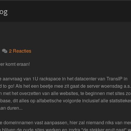
log
2 Reacties
ver komt eraan!
 aanvraag van 1U rackspace in het datacenter van TransIP in
 to go! Als het een beetje mee zit gaat de server woensdag a.s.
n met het overzetten van alle websites, te beginnen met sites z
e, dit alles op alfabetische volgorde inclusief alle statistieke
aan duren...
e domeinnamen vast aanpassen, hier zal niemand niks van me
 blijven de oude sites werken en zodra "de stekker eruit gaat" w