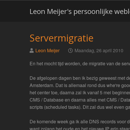
Leon Meijer's persoonlijke web
Servermigratie
Geplaatst
op
Leon Meijer
Maandag, 26 april 2010
door
En het mocht tijd worden, de migratie van de ser
De afgelopen dagen ben ik bezig geweest met de
Amsterdam. Dat is allemaal rond dus whe're good
het center toe, daarna zal ik vanaf 5 mei beginne
CMS / Database en daarna alles met CMS / Databas
scripts (scheduled tasks). Dit zal dus wel even g
De komende week ga ik alle DNS records voor d
want zolang het oude en het nieuwe IP erin staan