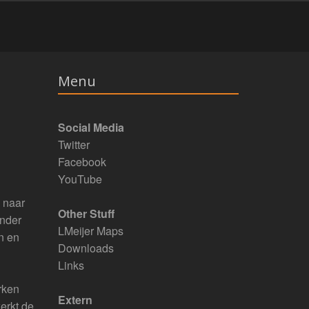
Menu
Social Media
Twitter
Facebook
YouTube
 naar
Other Stuff
onder
LMeijer Maps
n en
Downloads
Links
rken
Extern
erkt de