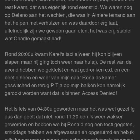
rest kwam, dat was eigenlijk rond etenstijd. We waren nog
op Delano aan het wachten, die was in Almere iemand aan
het helpen met verhuizen en was daardoor erg laat,
uiteindelijk zijn we gewoon gaan eten, het was erg stabiel
wat Charlie gemaakt had!
Rond 20:00u kwam Karel's taxi alweer, hij kon blijven
slapen maar hij ging toch weer naar huis;). De rest van de
avond hebben we gekletst en wat gedronken e.d. en een
beetje heen en weer van mijn naar Ronalds kamer
geswitched en terug:P Tja op mijn balkon kon namelijk
gerookt worden want dat is binnen Access Denied!
Het is iets van 04:30u geworden maar het was wel gezellig
dus dan geeft dat niet, rond 11:30 ben ik weer wakker
geworden en hebben we bij Ronald nog een tosti gegeten,
smiddags hebben we afgewassen en opgeruimd en heb ik
mijn kamer maar meteen een schoonmaaksessie gegeven