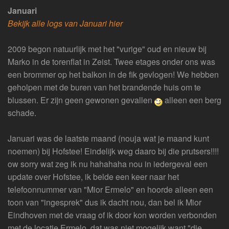
Januari
Bekijk alle logs van Januari hier
2009 begon natuurlijk met het "vurige" oud en nieuw bij
Marko in de torenflat in Zeist. Twee etages onder ons was
een brommer op het balkon in de fik gevlogen! We hebben
geholpen met de buren van het brandende huis om te
blussen. Er zijn geen gewonen gevallen
alleen een berg
schade.
Januari was de laatste maand (nouja wat je maand kunt
noemen) bij Hofstee! Eindelijk weg daaro bij die prutsers!!!!
ow sorry wat zeg ik nu hahahaha nou in iedergeval een
update over Hofstee, ik belde een keer naar het
telefoonnummer van "Mior Ermelo" en hoorde alleen een
toon van "ingesprek" dus ik dacht nou, dan bel ik Mior
Eindhoven met de vraag of ik door kon worden verbonden
met de locatie Ermelo, dat was niet mogelijk want "die