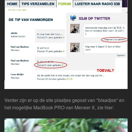
Verder zijn er op de site plaatjes gepost van "blaadjes" en
het mogelijke MacBook PRO van Meneer X, zie hier: