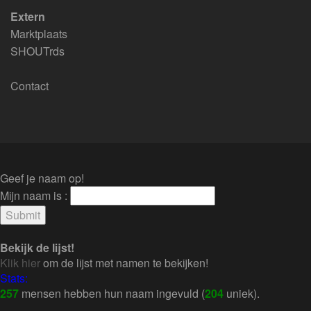
Extern
Marktplaats
SHOUTrds
Contact
Geef je naam op!
Mijn naam is :
Bekijk de lijst!
Klik hier
om de lijst met namen te bekijken!
Stats:
257
mensen hebben hun naam ingevuld (
204
uniek).