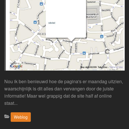
Nou ik ben benieuwd hoe de pagina's er maandag uitzien,
waarschijnlijk is dit alles dan vervangen door de juiste
informatie! Maar wel grappig dat de site half af online
staat...
Categorieën:
Weblog