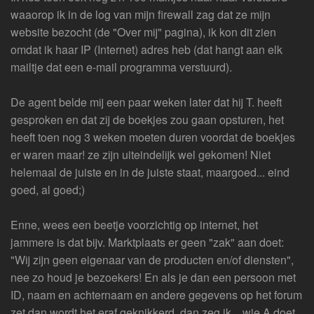
waaorop ik in de log van mijn firewall zag dat ze mijn
website bezocht (de "Over mij" pagina), ik kon dit zien
omdat ik haar IP (Internet) adres heb (dat hangt aan elk
mailtje dat een e-mail programma verstuurd).
De agent belde mij een paar weken later dat hij T. heeft
gesproken en dat zij de boekjes zou gaan opsturen, het
heeft toen nog 3 weken moeten duren voordat de boekjes
er waren maar! ze zijn uiteindelijk wel gekomen! Niet
helemaal de juiste en in de juiste staat, maargoed... eind
goed, al goed;)
Enne, wees een beetje voorzichtig op internet, het
jammere is dat bijv. Marktplaats er geen "zak" aan doet:
"Wij zijn geen eigenaar van de producten en/of diensten",
nee zo houd je bezoekers! En als je dan een persoon met
ID, naam en achternaam en andere gegevens op het forum
zet dan wordt het eraf geknikkerd, dan zeg ik... wie A doet